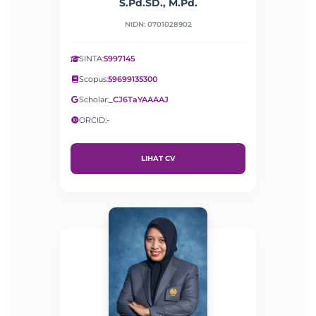
S.Pd.SD., M.Pd.
NIDN: 0701028902
SINTA:
5997145
Scopus:
59699135300
Scholar:
_CJ6TaYAAAAJ
ORCID:
-
LIHAT CV