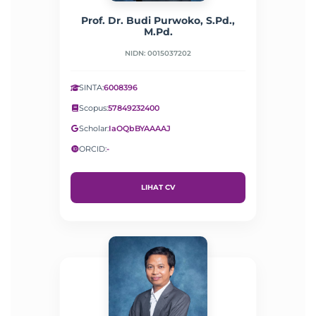
Prof. Dr. Budi Purwoko, S.Pd.,
M.Pd.
NIDN: 0015037202
SINTA:
6008396
Scopus:
57849232400
Scholar:
IaOQbBYAAAAJ
ORCID:
-
LIHAT CV