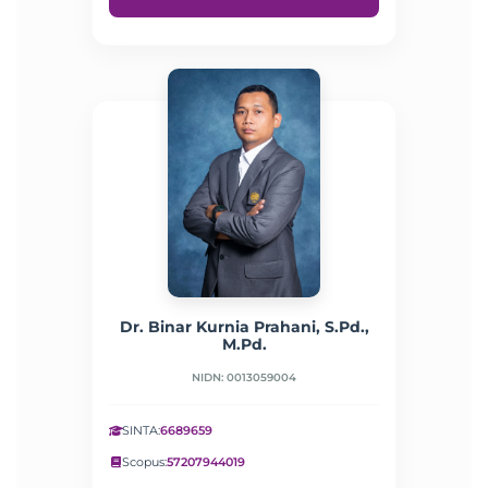
Dr. Binar Kurnia Prahani, S.Pd.,
M.Pd.
NIDN: 0013059004
SINTA:
6689659
Scopus:
57207944019