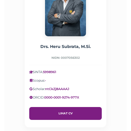
Drs. Heru Subrata, M.Si.
NIDN: 0007056302
SINTA:
5998961
Scopus:
-
Scholar:
ntCkZj8AAAAJ
ORCID:
0000-0001-9274-977X
LIHAT CV