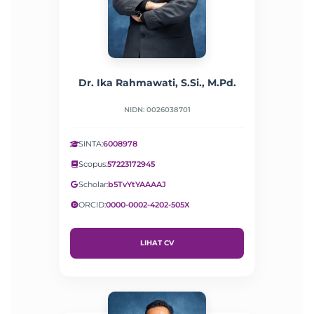
Dr. Ika Rahmawati, S.Si., M.Pd.
NIDN: 0026038701
SINTA:
6008978
Scopus:
57223172945
Scholar:
b5TvYtYAAAAJ
ORCID:
0000-0002-4202-505X
LIHAT CV