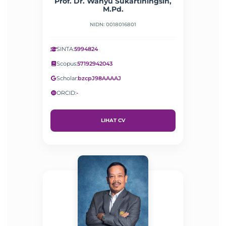
Prof. Dr. Wahyu Sukartiningsih,
M.Pd.
NIDN: 0018016801
SINTA:
5994824
Scopus:
57192942043
Scholar:
bzcpJ98AAAAJ
ORCID:
-
LIHAT CV