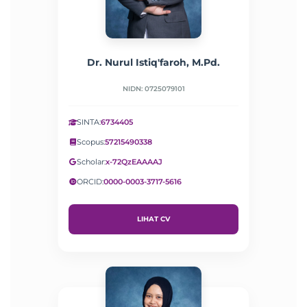
Dr. Nurul Istiq'faroh, M.Pd.
NIDN: 0725079101
SINTA:
6734405
Scopus:
57215490338
Scholar:
x-72QzEAAAAJ
ORCID:
0000-0003-3717-5616
LIHAT CV