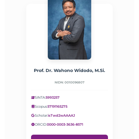
Prof. Dr. Wahono Widodo, M.Si.
NIDN: 0010096807
SINTA:
5993257
Scopus:
57191165275
Scholar:
isTwd2wAAAAJ
ORCID:
0000-0003-3636-8571