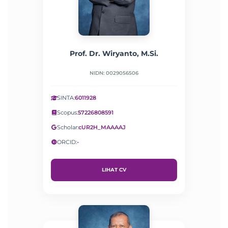
Prof. Dr. Wiryanto, M.Si.
NIDN: 0029056506
SINTA:
6011928
Scopus:
57226808591
Scholar:
cUR2H_MAAAAJ
ORCID:
-
LIHAT CV