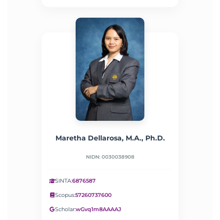
Maretha Dellarosa, M.A., Ph.D.
NIDN: 0030038908
SINTA:
6876587
Scopus:
57260737600
Scholar:
wGvq1m8AAAAJ