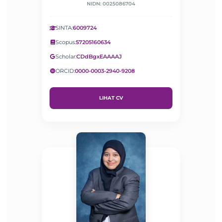
NIDN: 0025086704
SINTA:
6009724
Scopus:
57205160634
Scholar:
CDdBgxEAAAAJ
ORCID:
0000-0003-2940-9208
LIHAT CV