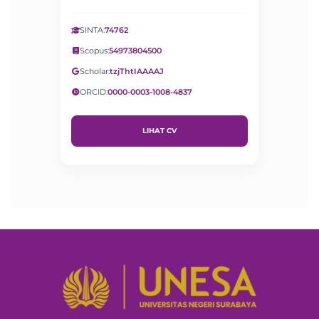
SINTA:
74762
Scopus:
54973804500
Scholar:
tzjThtIAAAAJ
ORCID:
0000-0003-1008-4837
LIHAT CV