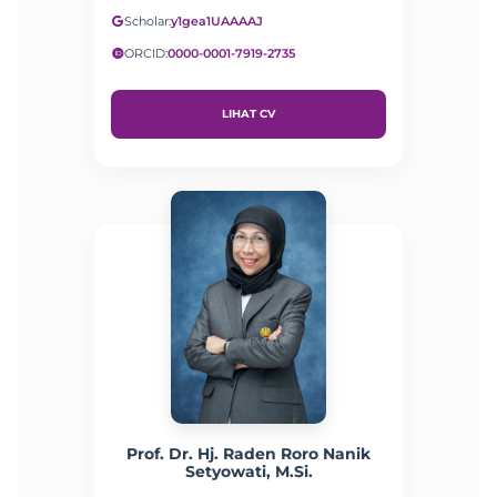
Scholar:
y1gea1UAAAAJ
ORCID:
0000-0001-7919-2735
LIHAT CV
Prof. Dr. Hj. Raden Roro Nanik
Setyowati, M.Si.