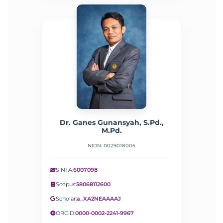
Dr. Ganes Gunansyah, S.Pd.,
M.Pd.
NIDN: 0029018005
SINTA:
6007098
Scopus:
58068112600
Scholar:
a_XA2NEAAAAJ
ORCID:
0000-0002-2241-9967