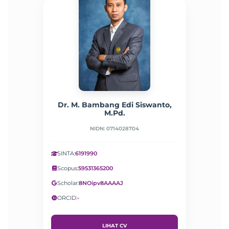
Dr. M. Bambang Edi Siswanto,
M.Pd.
NIDN: 0714028704
SINTA:
6191990
Scopus:
59531365200
Scholar:
8NOipv8AAAAJ
ORCID:
-
LIHAT CV