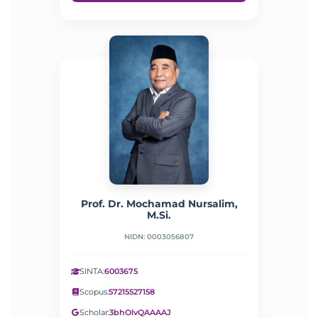
Prof. Dr. Mochamad Nursalim,
M.Si.
NIDN: 0003056807
SINTA:
6003675
Scopus:
57215527158
Scholar:
3bhOlvQAAAAJ