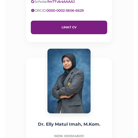
Scholar:
fm7Tvb4AAAAJ
ORCID:
0000-0002-5606-6629
LIHAT CV
Dr. Elly Matul Imah, M.Kom.
NIDN: 0005048201