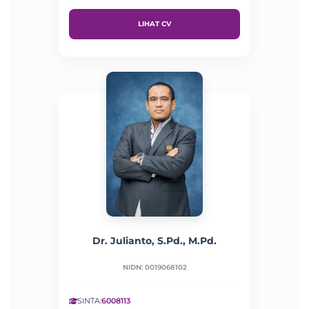
LIHAT CV
Dr. Julianto, S.Pd., M.Pd.
NIDN: 0019068102
SINTA:
6008113