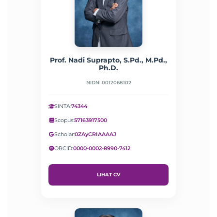
Prof. Nadi Suprapto, S.Pd., M.Pd.,
Ph.D.
NIDN: 0012068102
SINTA:
74344
Scopus:
57163917500
Scholar:
0ZAyCRIAAAAJ
ORCID:
0000-0002-8990-7412
LIHAT CV