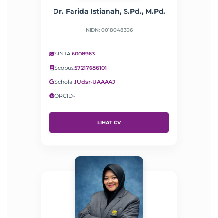
Dr. Farida Istianah, S.Pd., M.Pd.
NIDN: 0018048306
SINTA:
6008983
Scopus:
57217686101
Scholar:
IUdsr-UAAAAJ
ORCID:
-
LIHAT CV