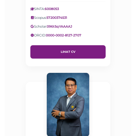
SINTA:
6008053
Scopus:
57200374531
Scholar:
096t5qYAAAAJ
ORCID:
0000-0002-8127-2707
LIHAT CV