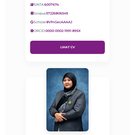
SINTA:
6007674
Scopus:
57226806549
Scholar:
8VfnGecAAAAJ
ORCID:
0000-0002-1991-895X
LIHAT CV