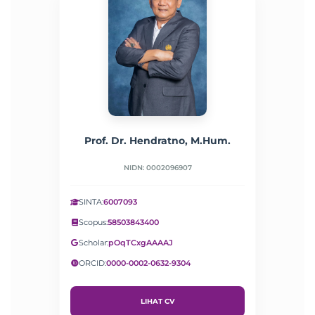
Prof. Dr. Hendratno, M.Hum.
NIDN: 0002096907
SINTA:
6007093
Scopus:
58503843400
Scholar:
pOqTCxgAAAAJ
ORCID:
0000-0002-0632-9304
LIHAT CV