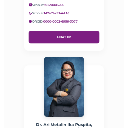
Scopus:
59220003200
Scholar:
M2e7lwEAAAAJ
ORCID:
0000-0002-6956-3077
LIHAT CV
Dr. Ari Metalin Ika Puspita,