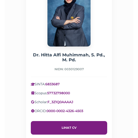
Dr. Hitta Alfi Muhimmah, S. Pd.,
M. Pd.
NIDN: 0030129007
SINTA:
6833687
Scopus:
57732798000
Scholar:
F_3Z1Q0AAAAJ
ORCID:
0000-0002-4326-4503
LIHAT CV