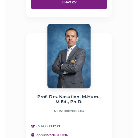
LIHAT CV
Prof. Drs. Nasution, M.Hum.,
M.Ed., Ph.D.
NIDN: 0002086604
SINTA:
6009739
Scopus:
57201200186