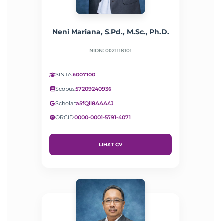
Neni Mariana, S.Pd., M.Sc., Ph.D.
NIDN: 0021118101
SINTA:
6007100
Scopus:
57209240936
Scholar:
a5fQil8AAAAJ
ORCID:
0000-0001-5791-4071
LIHAT CV