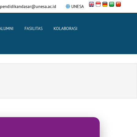
pendidikandasar@unesa.ac.id
UNESA
ALUMNI
FASILITAS
KOLABORASI