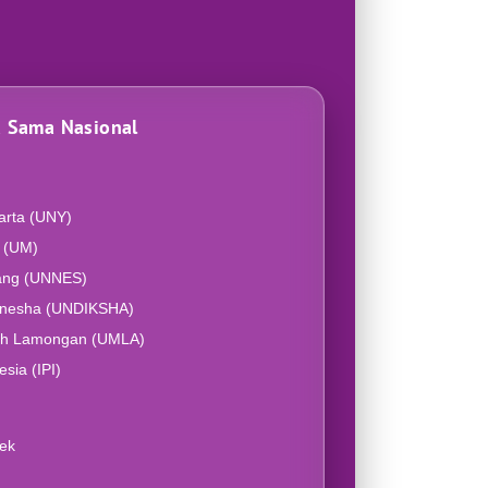
a Sama Nasional
arta (UNY)
g (UM)
rang (UNNES)
Ganesha (UNDIKSHA)
ah Lamongan (UMLA)
esia (IPI)
ek