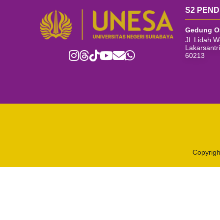
S2 PEND
Gedung O
Jl. Lidah 
Lakarsantr
60213
Copyrigh