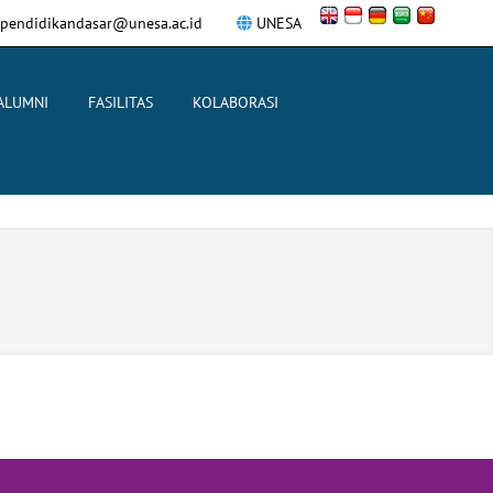
pendidikandasar@unesa.ac.id
UNESA
ALUMNI
FASILITAS
KOLABORASI