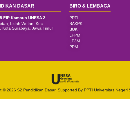
IDIKAN DASAR
BIRO & LEMBAGA
5 FIP Kampus UNESA 2
PPTI
Wetan, Lidah Wetan, Kec.
BAKPK
i, Kota Surabaya, Jawa Timur
BUK
LPPM
LP3M
PPM
t © 2026 S2 Pendidikan Dasar. Supported By PPTI Universitas Negeri