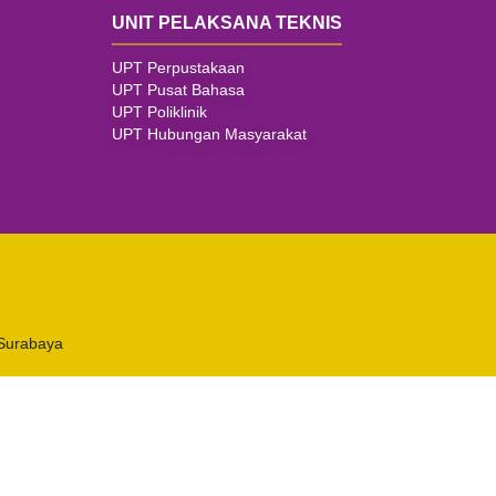
UNIT PELAKSANA TEKNIS
UPT Perpustakaan
UPT Pusat Bahasa
UPT Poliklinik
UPT Hubungan Masyarakat
 Surabaya